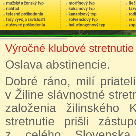
mužský a ženský typ
morfínový typ
lie
náhľad
kokainový typ
fáz
telesné poškodenia
kanabisový typ
rod
fázy vývoja závislosti
solvenciový typ
reci
duševné poškodenia
halucinogénový typ
zop
Výročné klubové stretnuti
Oslava abstinencie.
Dobré ráno, milí priate
v Žiline slávnostné stretn
založenia žilinského 
stretnutie prišli zást
z celého Slovenska