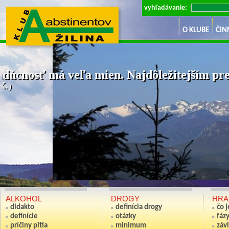
vyhľadávanie:
O KLUBE
ČIN
dúcnosť má veľa mien. Najdôležitejším pre 
K.)
Ak nie si sv
(Anton S
ALKOHOL
DROGY
HRA
didakto
definícia drogy
čo 
definície
otázky
fáz
príčiny pitia
minimum
závi