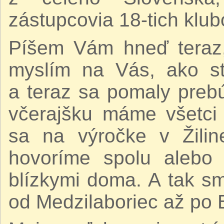
zástupcovia 18-tich klub
Píšem Vám hneď teraz,
myslím na Vás, ako st
a teraz sa pomaly prebú
včerajšku máme všetci 
sa na výročke v Žili
hovoríme spolu alebo 
blízkymi doma. A tak sm
od Medzilaboriec až po B