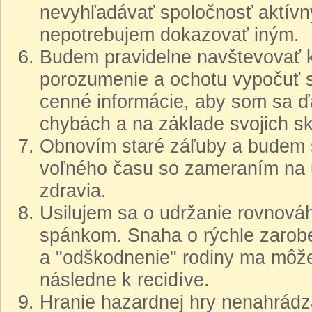
nevyhľadávať spoločnosť aktívn
nepotrebujem dokazovať iným.
Budem pravidelne navštevovať k
porozumenie a ochotu vypočuť s
cenné informácie, aby som sa ďa
chybách a na základe svojich s
Obnovím staré záľuby a budem 
voľného času so zameraním na 
zdravia.
Usilujem sa o udržanie rovnov
spánkom. Snaha o rýchle zarob
a "odškodnenie" rodiny ma môže 
následne k recidíve.
Hranie hazardnej hry nenahrád