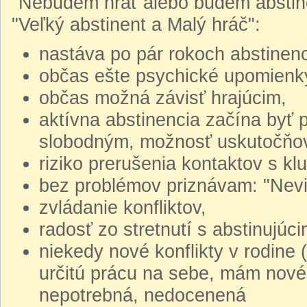
"Nebudem hrať alebo budem abstin
"Veľký abstinent a Malý hráč":
nastáva po pár rokoch abstinenc
občas ešte psychické upomienky 
občas možná závisť hrajúcim,
aktívna abstinencia začína byť 
slobodným, možnosť uskutočňova
riziko prerušenia kontaktov s k
bez problémov priznávam: "Nevie
zvládanie konfliktov,
radosť zo stretnutí s abstinujúc
niekedy nové konflikty v rodine
určitú prácu na sebe, mám nové ž
nepotrebná, nedocenená