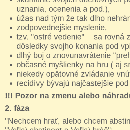
uznania, ocenenia a pod.),
úžas nad tým že tak dlho nehrá
zodpovednejšie myslenie,
tzv. "ostré vedenie" = sa rovná
dôsledky svojho konania pod vp
dlhý boj o znovunavrátenie "preh
občasné myšlienky na hru ( aj sn
niekedy opätovné zvládanie vnút
recidívy bývajú najčastejšie po
!!! Pozor na zmenu alebo náhradu
2. fáza
"Nechcem hrať, alebo chcem abstin