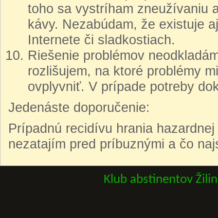
toho sa vystríham zneužívaniu al
kávy. Nezabúdam, že existuje aj
Internete či sladkostiach.
Riešenie problémov neodkladám
rozlišujem, na ktoré problémy mi
ovplyvniť. V prípade potreby d
Jedenáste doporučenie:
Prípadnú recidívu hrania hazardnej
nezatajím pred príbuznými a čo na
Klub abstinentov Žili