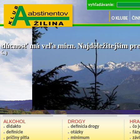
vyhľadávanie:
O KLUBE
ČIN
dúcnosť má veľa mien. Najdôležitejším pre 
K.)
Ak nie si sv
(Anton S
ALKOHOL
DROGY
HRA
didakto
definícia drogy
čo 
definície
otázky
fáz
príčiny pitia
minimum
závi