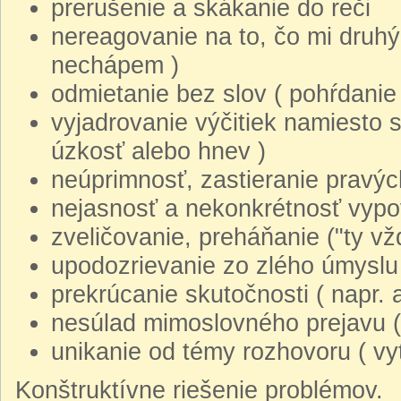
prerušenie a skákanie do reči
nereagovanie na to, čo mi druhý
nechápem )
odmietanie bez slov ( pohŕdanie 
vyjadrovanie výčitiek namiesto s
úzkosť alebo hnev )
neúprimnosť, zastieranie pravých
nejasnosť a nekonkrétnosť vypo
zveličovanie, preháňanie ("ty vždy
upodozrievanie zo zlého úmyslu 
prekrúcanie skutočnosti ( napr. 
nesúlad mimoslovného prejavu ( 
unikanie od témy rozhovoru ( vy
Konštruktívne riešenie problémov.