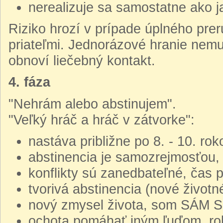
nerealizuje sa samostatne ako ja
Riziko hrozí v prípade úplného prer
priateľmi. Jednorázové hranie nemus
obnoví liečebný kontakt.
4. fáza
"Nehrám alebo abstinujem".
"Veľký hráč a hráč v zátvorke":
nastáva približne po 8. - 10. ro
abstinencia je samozrejmosťou, 
konflikty sú zanedbateľné, čas p
tvorivá abstinencia (nové životné
nový zmysel života, som SÁM
ochota pomáhať iným ľuďom, rob