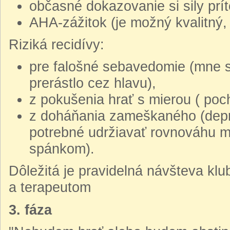
občasné dokazovanie si sily prí
AHA-zážitok (je možný kvalitný,
Riziká recidívy:
pre falošné sebavedomie (mne s
prerástlo cez hlavu),
z pokušenia hrať s mierou ( poch
z doháňania zameškaného (depre
potrebné udržiavať rovnováhu 
spánkom).
Dôležitá je pravidelná návšteva klu
a terapeutom
3. fáza