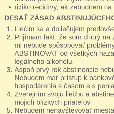
riziko recidívy, ak zabudnem na
DESAŤ ZÁSAD ABSTINUJÚCEH
Liečim sa a doliečujem predo
Prijímam fakt, že som chorý na 
mi nebude spôsobovať problém
ABSTINOVAŤ od všetkých hazardn
legálneho alkoholu.
Aspoň prvý rok abstinencie neb
Nebudem mať prístup k bankové
hospodárenia s časom a s penia
Zverejním svoju liečbu a absti
mojich blízkych priateľov.
Nebudem nenavštevovať miesta, 