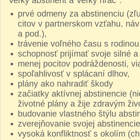
"Veľký abstinent a Veľký hráč":
prvé odmeny za abstinenciu (zľu
citov v partnerskom vzťahu, náv
a pod.),
trávenie voľného času s rodinou
schopnosť prijímať svoje silné a
menej pocitov podráždenosti, via
spoľahlivosť v splácaní dlhov,
plány ako nahradiť škody
začiatky aktívnej abstinencie (n
životné plány a žije zdravým ži
budovanie vlastného štýlu absti
zverejňovanie svojej abstinencie
vysoká konfliktnosť s okolím (c