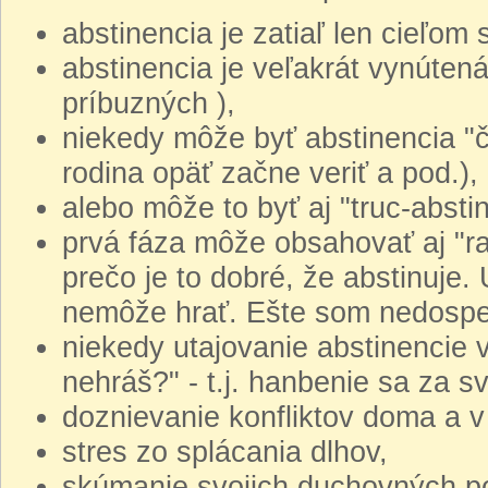
abstinencia je zatiaľ len cieľom
abstinencia je veľakrát vynútená 
príbuzných ),
niekedy môže byť abstinencia "č
rodina opäť začne veriť a pod.),
alebo môže to byť aj "truc-absti
prvá fáza môže obsahovať aj "ra
prečo je to dobré, že abstinuje. 
nemôže hrať. Ešte som nedospe
niekedy utajovanie abstinencie 
nehráš?" - t.j. hanbenie sa za s
doznievanie konfliktov doma a v 
stres zo splácania dlhov,
skúmanie svojich duchovných potr