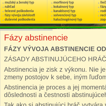
mužský a ženský typ
morfínový typ
lie
náhľad
kokainový typ
fáz
telesné poškodenia
kanabisový typ
rod
fázy vývoja závislosti
solvenciový typ
reci
duševné poškodenia
halucinogénový typ
zop
Fázy abstinencie
FÁZY VÝVOJA ABSTINENCIE O
ZÁSADY ABSTINUJÚCEHO HRÁČ
Abstinencia je zisk z výkonu. Nie j
zmeny postojov k sebe, iným ľuďom
Abstinencia je proces a jej momentál
dôslednosti a čestnosti abstinujúce
Tak ako si abstinujúci hráč vytvára 