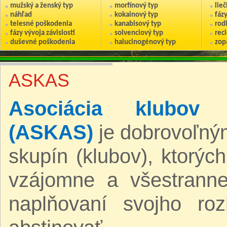
mužský a ženský typ
morfínový typ
lie
náhľad
kokainový typ
fáz
telesné poškodenia
kanabisový typ
rod
fázy vývoja závislosti
solvenciový typ
reci
duševné poškodenia
halucinogénový typ
zop
ASKAS
Asociácia klubov a
(ASKAS)
je dobrovoľný
skupín (klubov), ktorýc
vzájomne a všestranne
naplňovaní svojho roz