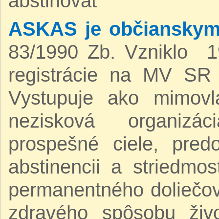
abstinovať
ASKAS je občianskym
83/1990 Zb. Vzniklo 1
registrácie na MV SR
Vystupuje ako mimovlád
nezisková organizá
prospešné ciele, pred
abstinencii a striedmo
permanentného doliečov
zdravého spôsobu živ