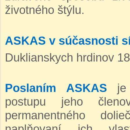
životného štýlu.
ASKAS v súčasnosti sí
Duklianskych hrdinov 18
Poslaním ASKAS
je 
postupu jeho členo
permanentného doli
naplňovaní ich vlas