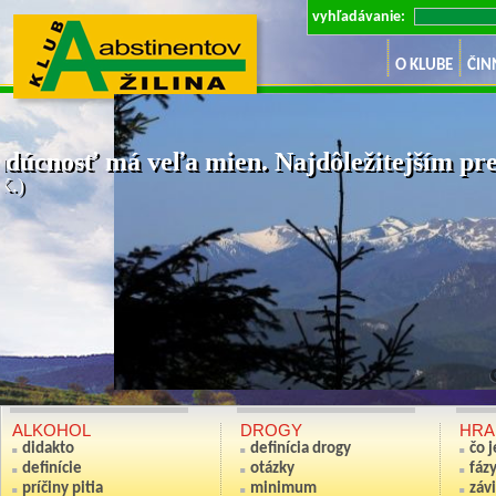
vyhľadávanie:
O KLUBE
ČIN
dúcnosť má veľa mien. Najdôležitejším pre 
K.)
Ak nie si sv
(Anton S
ALKOHOL
DROGY
HRA
didakto
definícia drogy
čo 
definície
otázky
fáz
príčiny pitia
minimum
závi