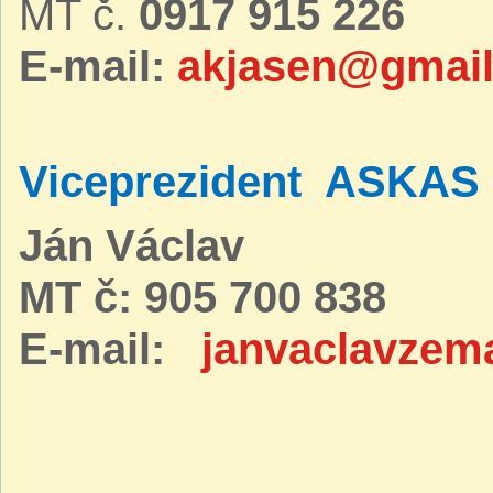
MT č.
0917 915 226
E-mail:
akjasen@gmai
Viceprezident ASKAS
Ján Václav
MT č: 905 700 838
E-mail:
janvaclavzem