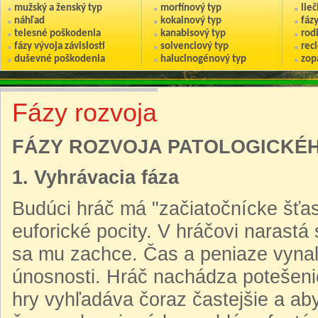
mužský a ženský typ
morfínový typ
lie
náhľad
kokainový typ
fáz
telesné poškodenia
kanabisový typ
rod
fázy vývoja závislosti
solvenciový typ
reci
duševné poškodenia
halucinogénový typ
zop
Fázy rozvoja
FÁZY ROZVOJA PATOLOGICKÉ
1. Vyhrávacia fáza
Budúci hráč má "začiatočnícke šťas
euforické pocity. V hráčovi narast
sa mu zachce. Čas a peniaze vynalo
únosnosti. Hráč nachádza potešenie
hry vyhľadáva čoraz častejšie a aby