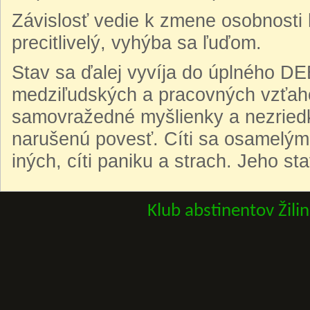
Závislosť vedie k zmene osobnosti 
precitlivelý, vyhýba sa ľuďom.
Stav sa ďalej vyvíja do úplného 
medziľudských a pracovných vzťaho
samovražedné myšlienky a nezried
narušenú povesť. Cíti sa osamelým 
iných, cíti paniku a strach. Jeho 
Klub abstinentov Žili