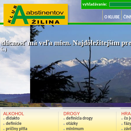
vyhľadávanie:
O KLUBE
ČIN
dúcnosť má veľa mien. Najdôležitejším pre 
K.)
Ak nie si sv
(Anton S
ALKOHOL
DROGY
HRA
didakto
definícia drogy
čo 
definície
otázky
fáz
príčiny pitia
minimum
závi