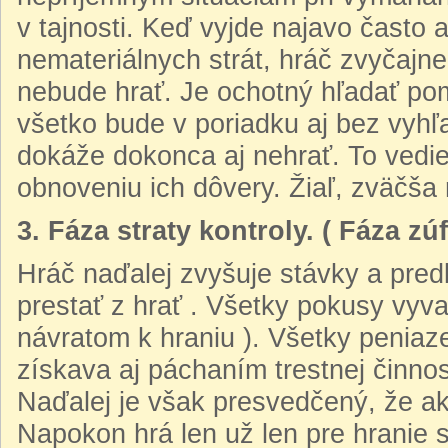
v tajnosti. Keď vyjde najavo často 
nemateriálnych strát, hráč zvyčajne
nebude hrať. Je ochotný hľadať pom
všetko bude v poriadku aj bez vyhľ
dokáže dokonca aj nehrať. To vedie
obnoveniu ich dôvery. Žiaľ, zväčša 
3. Fáza straty kontroly. ( Fáza zúf
Hráč naďalej zvyšuje stávky a pred
prestať z hrať . Všetky pokusy vyva
návratom k hraniu ). Všetky peniaze
získava aj páchaním trestnej činnos
Naďalej je však presvedčený, že ak
Napokon hrá len už len pre hranie