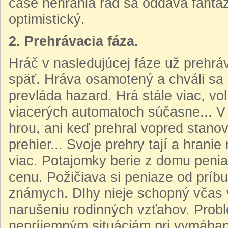
čase nehrania rád sa oddáva fantá
optimistický.
2. Prehrávacia fáza.
Hráč v nasledujúcej fáze už prehráv
späť. Hráva osamotený a chváli sa
prevláda hazard. Hrá stále viac, volí
viacerých automatoch súčasne... V
hrou, ani keď prehral vopred stanov
prehier... Svoje prehry tají a hran
viac. Potajomky berie z domu penia
cenu. Požičiava si peniaze od prí
známych. Dlhy nieje schopný včas v
narušeniu rodinných vzťahov. Prob
nepríjemným situáciám pri vymáhaní