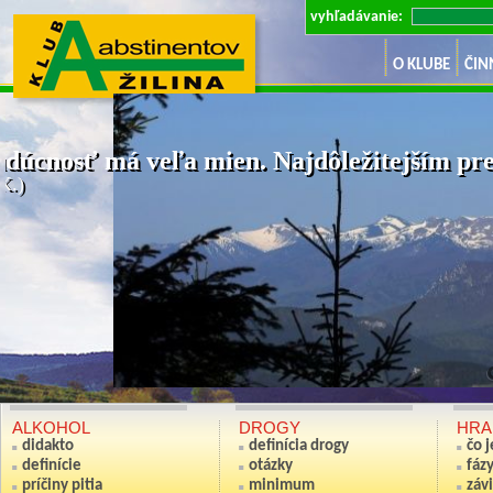
vyhľadávanie:
O KLUBE
ČIN
dúcnosť má veľa mien. Najdôležitejším pre 
K.)
Ak nie si sv
(Anton S
ALKOHOL
DROGY
HRA
didakto
definícia drogy
čo 
definície
otázky
fáz
príčiny pitia
minimum
závi