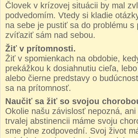
Človek v krízovej situácii by mal z
podvedomím. Vtedy si kladie otáz
na sebe je pustiť sa do problému 
zvíťaziť sám nad sebou.
Žiť v prítomnosti.
Žiť v spomienkach na obdobie, ked
prekážkou k dosiahnutiu cieľa, leb
alebo čierne predstavy o budúcnosti 
sa na prítomnosť.
Naučiť sa žiť so svojou chorobo
Okolie našu závislosť nepozná, ani 
trvalej abstinencii máme svoju chor
sme plne zodpovední. Svoj život 