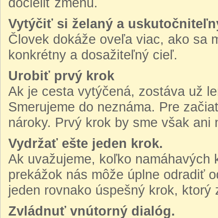
docieliť zmenu.
Vytýčiť si želaný a uskutočniteľný
Človek dokáže oveľa viac, ako sa m
konkrétny a dosažiteľný cieľ.
Urobiť prvý krok
Ak je cesta vytýčená, zostáva už le
Smerujeme do neznáma. Pre začiat
nároky. Prvý krok by sme však ani
Vydržať ešte jeden krok.
Ak uvažujeme, koľko namáhavých k
prekážok nás môže úplne odradiť od
jeden rovnako úspešný krok, ktorý
Zvládnuť vnútorný dialóg.