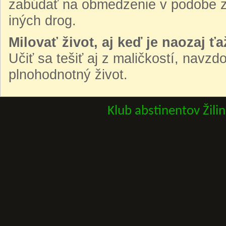
zabúdať na obmedzenie v podobe zr
iných drog.
Milovať život, aj keď je naozaj ťa
Učiť sa tešiť aj z maličkostí, navzd
plnohodnotný život.
Klub abstinentov Žili