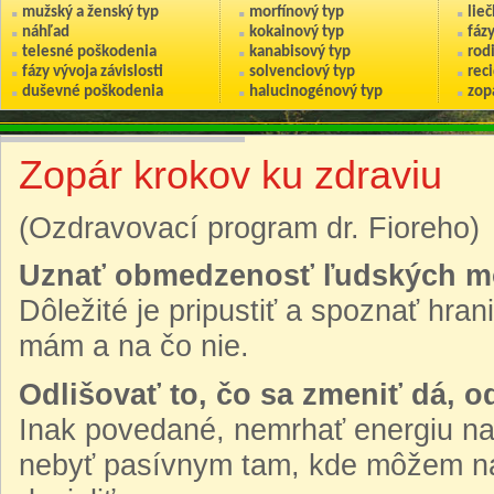
mužský a ženský typ
morfínový typ
lie
náhľad
kokainový typ
fáz
telesné poškodenia
kanabisový typ
rod
fázy vývoja závislosti
solvenciový typ
reci
duševné poškodenia
halucinogénový typ
zop
Zopár krokov ku zdraviu
(Ozdravovací program dr. Fioreho)
Uznať obmedzenosť ľudských mo
Dôležité je pripustiť a spoznať hra
mám a na čo nie.
Odlišovať to, čo sa zmeniť dá, o
Inak povedané, nemrhať energiu na v
nebyť pasívnym tam, kde môžem na