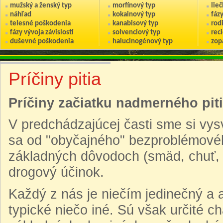
mužský a ženský typ
morfínový typ
lie
náhľad
kokainový typ
fáz
telesné poškodenia
kanabisový typ
rod
fázy vývoja závislosti
solvenciový typ
reci
duševné poškodenia
halucinogénový typ
zop
Príčiny pitia
Príčiny začiatku nadmerného piti
V predchádzajúcej časti sme si vysv
sa od "obyčajného" bezproblémovéh
základných dôvodoch (smäd, chuť, s
drogový účinok.
Každý z nás je niečím jedinečný a a
typické niečo iné. Sú však určité ch