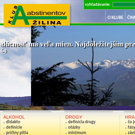
vyhľadávanie:
O KLUBE
ČIN
dúcnosť má veľa mien. Najdôležitejším pre 
K.)
Ak nie si sv
(Anton S
ALKOHOL
DROGY
HRA
didakto
definícia drogy
čo 
definície
otázky
fáz
príčiny pitia
minimum
závi