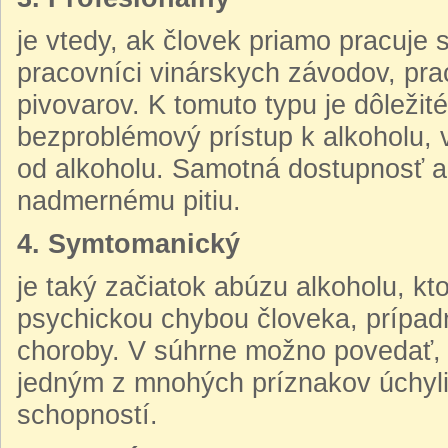
je vtedy, ak človek priamo pracuje 
pracovníci vinárskych závodov, pra
pivovarov. K tomuto typu je dôležit
bezproblémový prístup k alkoholu, 
od alkoholu. Samotná dostupnosť alk
nadmernému pitiu.
4. Symtomanický
je taký začiatok abúzu alkoholu, kt
psychickou chybou človeka, prípadn
choroby. V súhrne možno povedať, ž
jedným z mnohých príznakov úchyli
schopností.