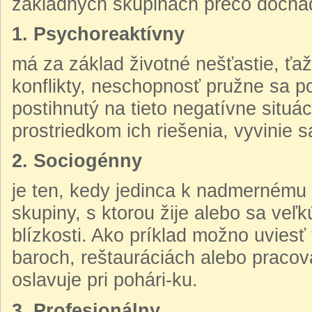
základných skupinách prečo dochá
1. Psychoreaktívny
má za základ životné nešťastie, ťaž
konflikty, neschopnosť pružne sa 
postihnutý na tieto negatívne situá
prostriedkom ich riešenia, vyvinie 
2. Sociogénny
je ten, kedy jedinca k nadmernému 
skupiny, s ktorou žije alebo sa veľk
blízkosti. Ako príklad možno uviesť
baroch, reštauráciách alebo pracova
oslavuje pri pohári-ku.
3. Profesionálny