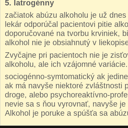
5. Iatrogénny
začiatok abúzu alkoholu je už dnes 
lekár odporúčal pacientovi pitie alk
doporučované na tvorbu krviniek, bi
alkohol nie je obsiahnutý v liekopis
Zvyčajne pri pacientoch nie je zisť
alkoholu, ale ich vzájomné variácie
sociogénno-symtomatický ak jedinec
ak má navyše niektoré zvláštnosti 
droge, alebo psychoreaktívno-profe
nevie sa s ňou vyrovnať, navyše je
Alkohol je poruke a spúšťa sa abúz