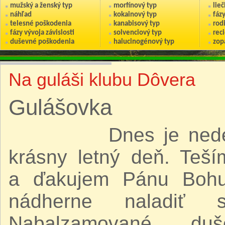
mužský a ženský typ
morfínový typ
lie
náhľad
kokainový typ
fáz
telesné poškodenia
kanabisový typ
rod
fázy vývoja závislosti
solvenciový typ
reci
duševné poškodenia
halucinogénový typ
zop
Na guláši klubu Dôvera
Gulášovka
Dnes je nedeľa 27
krásny letný deň. Teš
a ďakujem Pánu Bohu 
nádherne naladiť 
Nabalzamované du