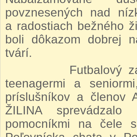
povznesených nad nízk
a radostiach bežného ži
boli dôkazom dobrej n
tvárí.
Futbalový zápas d
teenagermi a seniormi,
príslušníkov a členo
ŽILINA sprevádzalo 
pomocníkmi na čele 