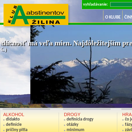
vyhľadávanie:
O KLUBE
ČIN
dúcnosť má veľa mien. Najdôležitejším pre 
K.)
Ak nie si sv
(Anton S
ALKOHOL
DROGY
HRA
didakto
definícia drogy
čo 
definície
otázky
fáz
príčiny pitia
minimum
závi