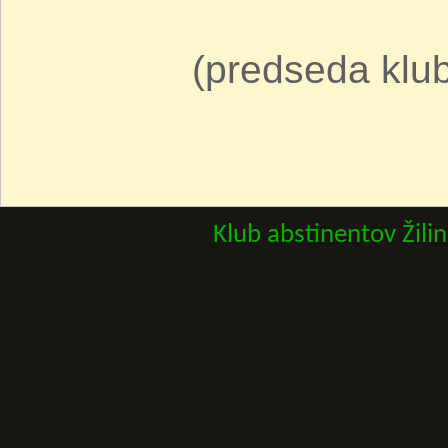
(predseda klub
Klub abstinentov Žili