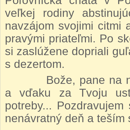
Poľovnícka chata v Po
veľkej rodiny abstinuj
navzájom svojimi citmi 
pravými priateľmi. Po s
si zaslúžene dopriali guľ
s dezertom.
Bože, pane na nebe
a vďaku za Tvoju usta
potreby... Pozdravujem
nenávratný deň a teším 