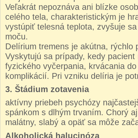
Veľakrát nepoznáva ani blízke osob
celého tela, charakteristickým je hr
vystúpiť telesná teplota, zvyšuje sa
moču.
Delírium tremens je akútna, rýchlo 
Vyskytujú sa prípady, kedy pacient 
fyzického vyčerpania, krvácania do
komplikácií. Pri vzniku delíria je p
3. Štádium zotavenia
aktívny priebeh psychózy najčastej
spánkom s dlhým trvaním. Chorý aj 
malátny, slabý a opäť sa môže zač
Alkoholická halucinóza