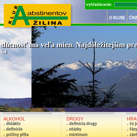
vyhľadávanie:
O KLUBE
ČIN
dúcnosť má veľa mien. Najdôležitejším pre 
K.)
Ak nie si sv
(Anton S
ALKOHOL
DROGY
HRA
didakto
definícia drogy
čo 
definície
otázky
fáz
príčiny pitia
minimum
závi