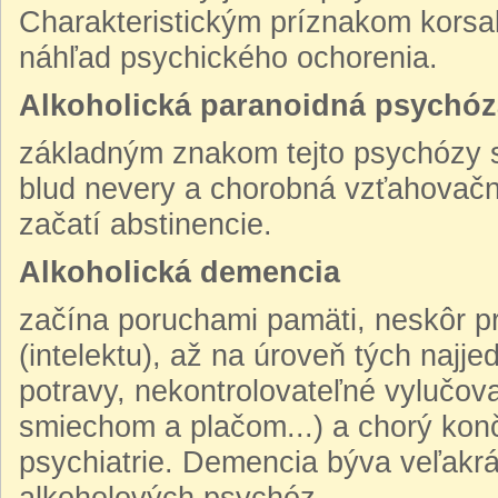
Charakteristickým príznakom korsak
náhľad psychického ochorenia.
Alkoholická paranoidná psychóz
základným znakom tejto psychózy sú
blud nevery a chorobná vzťahovačno
začatí abstinencie.
Alkoholická demencia
začína poruchami pamäti, neskôr p
(intelektu), až na úroveň tých najje
potravy, nekontrolovateľné vylučova
smiechom a plačom...) a chorý konč
psychiatrie. Demencia býva veľakr
alkoholových psychóz.