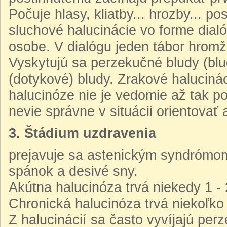
Počuje hlasy, kliatby... hrozby... p
sluchové halucinácie vo forme dialó
osobe. V dialógu jeden tábor hromž
Vyskytujú sa perzekučné bludy (blu
(dotykové) bludy. Zrakové halucinác
halucinóze nie je vedomie až tak pos
nevie správne v situácii orientovať
3. Štádium uzdravenia
prejavuje sa astenickým syndrómom
spánok a desivé sny.
Akútna halucinóza trvá niekedy 1 - 
Chronická halucinóza trvá niekoľko
Z halucinácií sa často vyvíjajú per