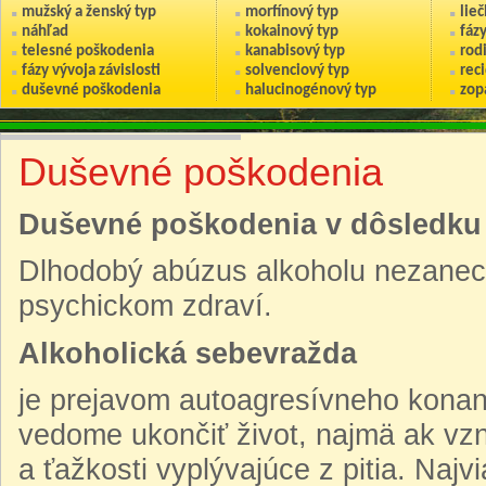
mužský a ženský typ
morfínový typ
lie
náhľad
kokainový typ
fáz
telesné poškodenia
kanabisový typ
rod
fázy vývoja závislosti
solvenciový typ
reci
duševné poškodenia
halucinogénový typ
zop
Duševné poškodenia
Duševné poškodenia v dôsledku 
Dlhodobý abúzus alkoholu nezanech
psychickom zdraví.
Alkoholická sebevražda
je prejavom autoagresívneho konani
vedome ukončiť život, najmä ak vzni
a ťažkosti vyplývajúce z pitia. Naj