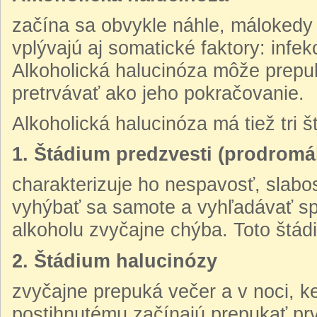
začína sa obvykle náhle, málokedy 
vplývajú aj somatické faktory: infe
Alkoholická halucinóza môže prepuk
pretrvávať ako jeho pokračovanie.
Alkoholická halucinóza má tiež tri š
1. Štádium predzvesti (prodromá
charakterizuje ho nespavosť, slabo
vyhýbať sa samote a vyhľadávať spo
alkoholu zvyčajne chýba. Toto štádi
2. Štádium halucinózy
zvyčajne prepuká večer a v noci, k
postihnutému začínajú prepukať prvé