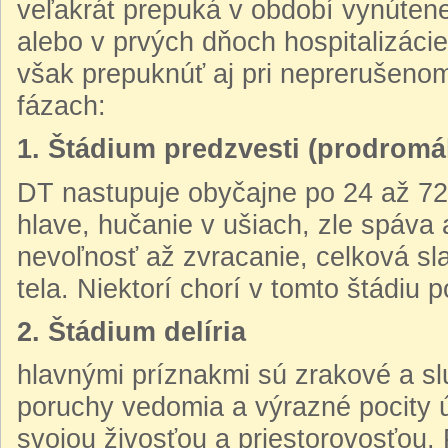
veľakrát prepuká v období vynútene
alebo v prvých dňoch hospitalizáci
však prepuknúť aj pri neprerušenom
fázach:
1. Štádium predzvesti (prodromá
DT nastupuje obyčajne po 24 až 72 
hlave, hučanie v ušiach, zle spáva
nevoľnosť až zvracanie, celková sla
tela. Niektorí chorí v tomto štádiu 
2. Štádium delíria
hlavnými príznakmi sú zrakové a sl
poruchy vedomia a výrazné pocity ú
svojou živosťou a priestorovosťou. 