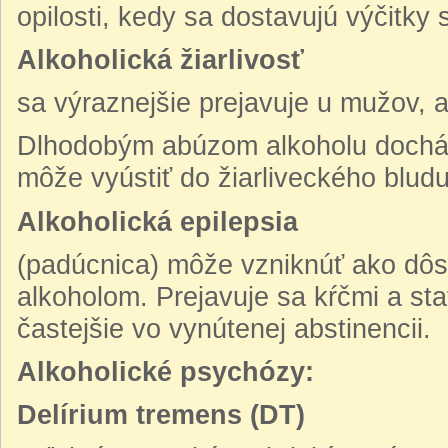
opilosti, kedy sa dostavujú výčitky
Alkoholická žiarlivosť
sa výraznejšie prejavuje u mužov, a
Dlhodobým abúzom alkoholu dochád
môže vyústiť do žiarliveckého bludu
Alkoholická epilepsia
(padúcnica) môže vzniknúť ako dô
alkoholom. Prejavuje sa kŕčmi a s
častejšie vo vynútenej abstinencii.
Alkoholické psychózy:
Delírium tremens (DT)