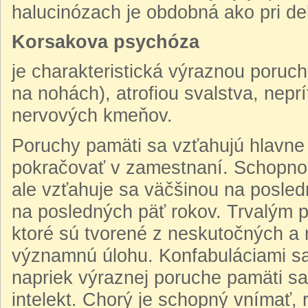
halucinózach je obdobná ako pri del
Korsakova psychóza
je charakteristická výraznou poruch
na nohách), atrofiou svalstva, nep
nervových kmeňov.
Poruchy pamäti sa vzťahujú hlavne
pokračovať v zamestnaní. Schopno
ale vzťahuje sa väčšinou na posled
na posledných päť rokov. Trvalý
ktoré sú tvorené z neskutočných a n
významnú úlohu. Konfabuláciami sa 
napriek výraznej poruche pamäti s
intelekt. Chorý je schopný vnímať, 