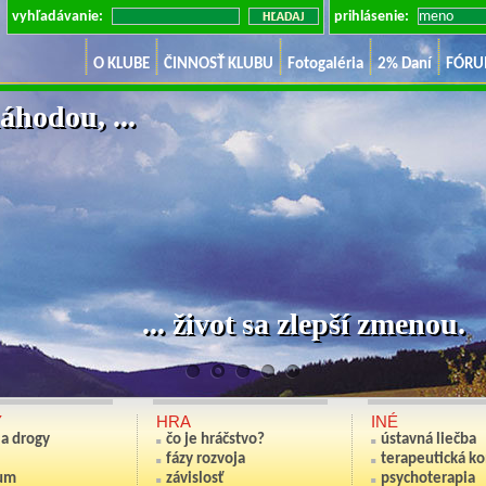
vyhľadávanie:
prihlásenie:
O KLUBE
ČINNOSŤ KLUBU
Fotogaléria
2% Daní
FÓR
áhodou, ...
... život sa zlepší zm
Y
HRA
INÉ
ia drogy
čo je hráčstvo?
ústavná liečba
fázy rozvoja
terapeutická k
um
závislosť
psychoterapia