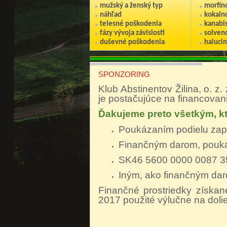
mužský a ženský typ
morfín
náhľad
kokain
telesné poškodenia
kanabi
fázy vývoja závislosti
solvenc
duševné poškodenia
haluci
SPONZORING
Klub Abstinentov Žilina, o. z
je postačujúce na financovani
Ďakujeme preto všetkým, kt
Poukázaním podielu zapl
Finančným darom, pouká
SK46 5600 0000 0
Iným, ako finančným da
Finančné prostriedky získan
2017 použité výlučne na dolie