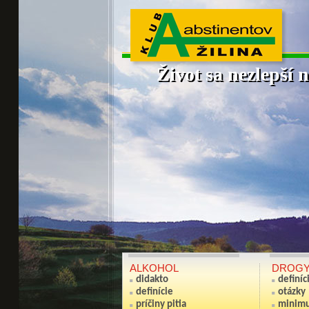
Život sa nezlepší n
ALKOHOL
DROG
didakto
definíc
definície
otázky
príčiny pitia
minim