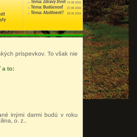
Téma: Zdravý život
14.08.2026
Téma: Budúcnosť
21.08.2026
Téma: Abstinent?
28.08.2026
sti
yty
nských príspevkov. To však nie
 a to:
kané inými darmi budú v roku
ina, o. z..