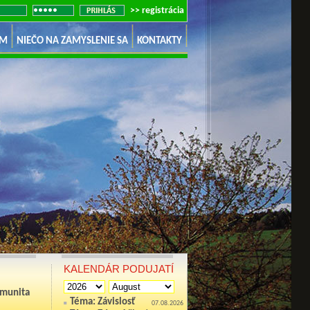
>> registrácia
UM
NIEČO NA ZAMYSLENIE SA
KONTAKTY
enou.
KALENDÁR PODUJATÍ
omunita
Téma: Závislosť
07.08.2026