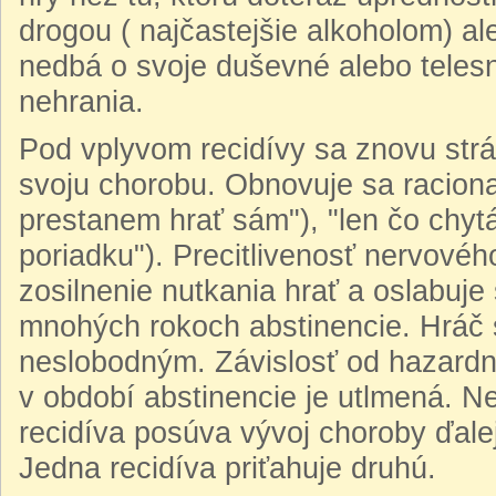
drogou ( najčastejšie alkoholom) al
nedbá o svoje duševné alebo teles
nehrania.
Pod vplyvom recidívy sa znovu strá
svoju chorobu. Obnovuje sa raciona
prestanem hrať sám"), "len čo chy
poriadku"). Precitlivenosť nervové
zosilnenie nutkania hrať a oslabuje 
mnohých rokoch abstinencie. Hráč 
neslobodným. Závislosť od hazardne
v období abstinencie je utlmená. N
recidíva posúva vývoj choroby ďale
Jedna recidíva priťahuje druhú.