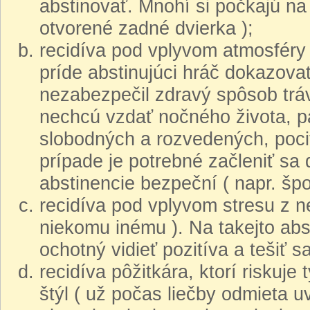
abstinovať. Mnohí si počkajú na
otvorené zadné dvierka );
recidíva pod vplyvom atmosféry 
príde abstinujúci hráč dokazova
nezabezpečil zdravý spôsob tráv
nechcú vzdať nočného života, pa
slobodných a rozvedených, pocit
prípade je potrebné začleniť sa 
abstinencie bezpeční ( napr. špor
recidíva pod vplyvom stresu z ne
niekomu inému ). Na takejto abst
ochotný vidieť pozitíva a tešiť sa
recidíva pôžitkára, ktorí riskuje
štýl ( už počas liečby odmieta 