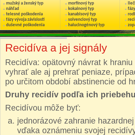
mužský a ženský typ
morfínový typ
lie
náhľad
kokainový typ
fáz
telesné poškodenia
kanabisový typ
rod
fázy vývoja závislosti
solvenciový typ
reci
duševné poškodenia
halucinogénový typ
zop
Recidíva a jej signály
Recidíva: opätovný návrat k hraniu
vyhrať ale aj prehrať peniaze, prí
po určitom období abstinencie od h
Druhy recidív podľa ich priebehu
Recidívou môže byť:
jednorázové zahranie hazardnej h
vďaka oznámeniu svojej recidívy