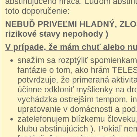
abstinujúceho hráča. Ľuďom abstin
toto doporučenie:
NEBUĎ PRIVEĽMI HLADNÝ, ZLO
rizikové stavy nepohody )
V prípade, že mám chuť alebo nu
snažím sa rozptýliť spomienkami 
fantázie o tom, ako hrám TEL
potvrdzuje, že primeraná aktivi
účinne odkloniť myšlienky na dr
vychádzka ostrejším tempom, iné
upratovanie v domácnosti a pod.
zatelefonujem blízkemu človeku,
klubu abstinujúcich ). Pokiaľ n