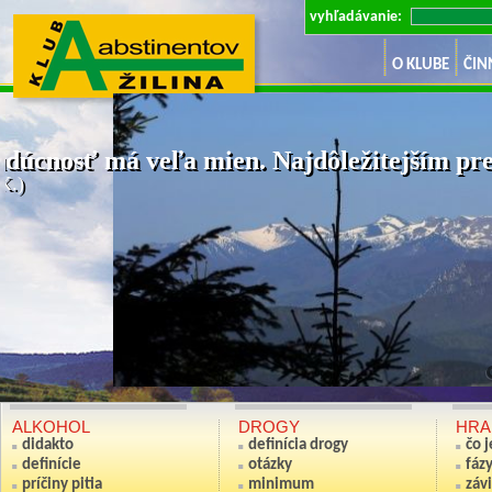
vyhľadávanie:
O KLUBE
ČIN
dúcnosť má veľa mien. Najdôležitejším pre 
K.)
Ak nie si sv
(Anton S
ALKOHOL
DROGY
HRA
didakto
definícia drogy
čo 
definície
otázky
fáz
príčiny pitia
minimum
závi