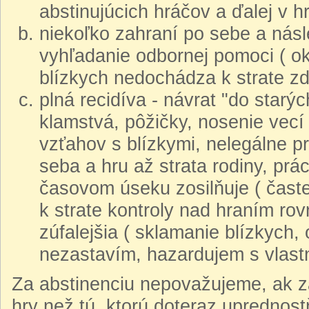
abstinujúcich hráčov a ďalej v h
niekoľko zahraní po sebe a násl
vyhľadanie odbornej pomoci ( ok
blízkych nedochádza k strate zd
plná recidíva - návrat "do starý
klamstvá, pôžičky, nosenie vecí
vzťahov s blízkymi, nelegálne p
seba a hru až strata rodiny, prác
časovom úseku zosilňuje ( časte
k strate kontroly nad hraním rov
zúfalejšia ( sklamanie blízkych,
nezastavím, hazardujem s vlast
Za abstinenciu nepovažujeme, ak zá
hry než tú, ktorú doteraz uprednost