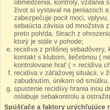
obmedzenia, kontroly, vzdania s
život si vystaval na peniazoch a
zabezpečuje pocit moci, vplyvu,
sebaúcta závisia od množstva z
preto pohŕda. Strach z ohrozen
ktorý je stále v pohode;
recidíva z prílišnej sebadôvery,
kontakt s klubom, liečebnou ( ne
kontrolovane hrať ( = recidíva ch
recidíva v záťažovej situácii, v 
zabudnutím, únikom od smútku, b
spustenie recidívy hrania inou d
oslabuje sebakontrolu a ostražit
Spúšťače a faktory urýchľujúce r