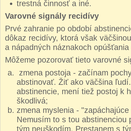
trestná činnosť a iné.
Varovné signály recidívy
Prvé zahranie po období abstinenc
dôkaz recidívy, ktorá však väčšino
a nápadných náznakoch opúšťania fi
Môžeme pozorovať tieto varovné sig
zmena postoja - začínam pochyb
abstinovať. Žiť ako väčšina ľudí
abstinencie, mení tiež postoj k
škodlivá;
zmena myslenia - "zapáchajúce m
Nemusím to s tou abstinenciou 
tým neuškodím. Prestanem s tým