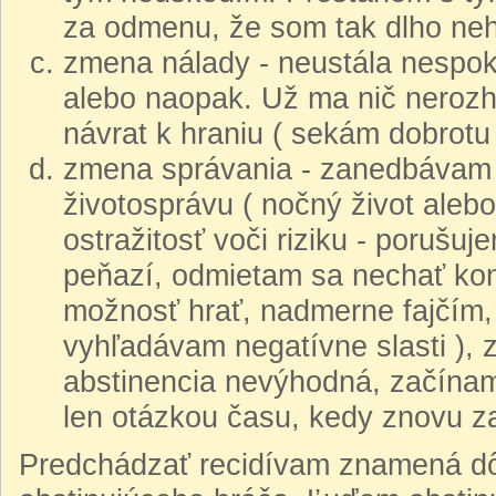
za odmenu, že som tak dlho nehr
zmena nálady - neustála nespoko
alebo naopak. Už ma nič nerozh
návrat k hraniu ( sekám dobrotu 
zmena správania - zanedbávam n
životosprávu ( nočný život aleb
ostražitosť voči riziku - porušu
peňazí, odmietam sa nechať kon
možnosť hrať, nadmerne fajčím, p
vyhľadávam negatívne slasti ), 
abstinencia nevýhodná, začínam
len otázkou času, kedy znovu z
Predchádzať recidívam znamená dô