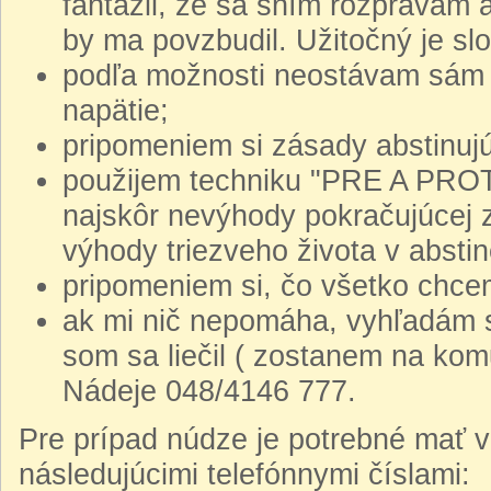
fantázii, že sa sním rozprávam 
by ma povzbudil. Užitočný je slo
podľa možnosti neostávam sám 
napätie;
pripomeniem si zásady abstinuj
použijem techniku "PRE A PROTI
najskôr nevýhody pokračujúcej z
výhody triezveho života v abstin
pripomeniem si, čo všetko chcem
ak mi nič nepomáha, vyhľadám s
som sa liečil ( zostanem na kom
Nádeje 048/4146 777.
Pre prípad núdze je potrebné mať v
následujúcimi telefónnymi číslami: