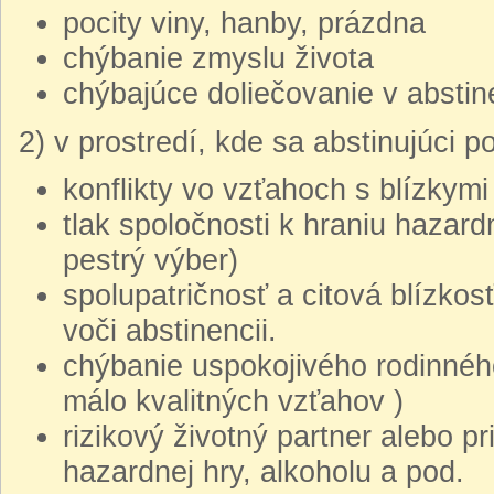
pocity viny, hanby, prázdna
chýbanie zmyslu života
chýbajúce doliečovanie v abstin
2) v prostredí, kde sa abstinujúci p
konflikty vo vzťahoch s blízkymi
tlak spoločnosti k hraniu hazar
pestrý výber)
spolupatričnosť a citová blízkosť 
voči abstinencii.
chýbanie uspokojivého rodinného
málo kvalitných vzťahov )
rizikový životný partner alebo pr
hazardnej hry, alkoholu a pod.