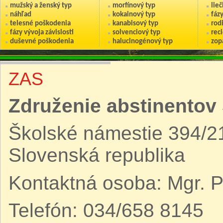
mužský a ženský typ
morfínový typ
lie
náhľad
kokainový typ
fáz
telesné poškodenia
kanabisový typ
rod
fázy vývoja závislosti
solvenciový typ
reci
duševné poškodenia
halucinogénový typ
zop
ZAS
Združenie abstinentov 
Školské námestie 394/21
Slovenská republika
Kontaktná osoba: Mgr. 
Telefón: 034/658 8145