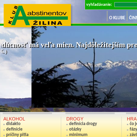
vyhľadávanie:
O KLUBE
ČIN
dúcnosť má veľa mien. Najdôležitejším pre 
K.)
Ak nie si sv
(Anton S
ALKOHOL
DROGY
HRA
didakto
definícia drogy
čo 
definície
otázky
fáz
príčiny pitia
minimum
závi