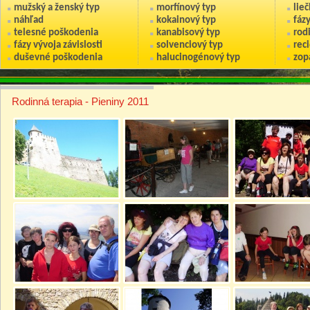
mužský a ženský typ
morfínový typ
lie
náhľad
kokainový typ
fáz
telesné poškodenia
kanabisový typ
rod
fázy vývoja závislosti
solvenciový typ
reci
duševné poškodenia
halucinogénový typ
zop
Rodinná terapia - Pieniny 2011