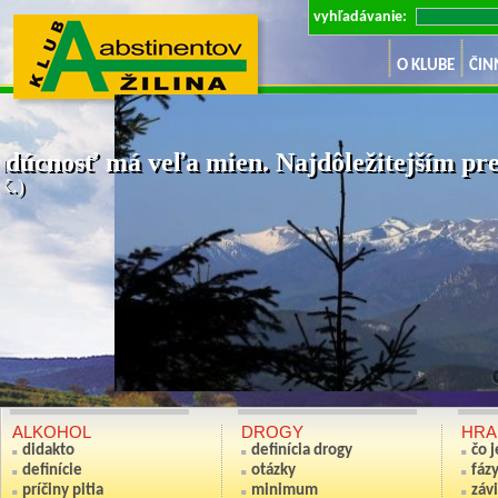
vyhľadávanie:
O KLUBE
ČIN
dúcnosť má veľa mien. Najdôležitejším pre 
K.)
Ak nie si sv
(Anton S
ALKOHOL
DROGY
HRA
didakto
definícia drogy
čo 
definície
otázky
fáz
príčiny pitia
minimum
závi