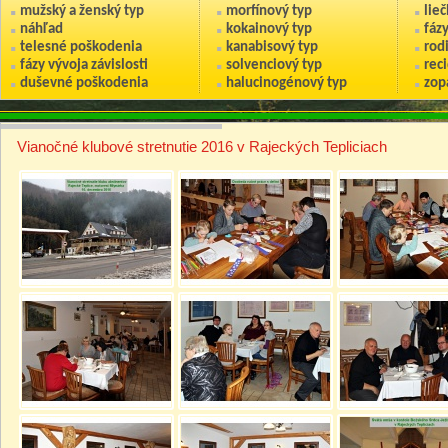
mužský a ženský typ
morfínový typ
lie
náhľad
kokainový typ
fáz
telesné poškodenia
kanabisový typ
rod
fázy vývoja závislosti
solvenciový typ
reci
duševné poškodenia
halucinogénový typ
zop
Vianočné klubové stretnutie 2016 v Rajeckých Tepliciach