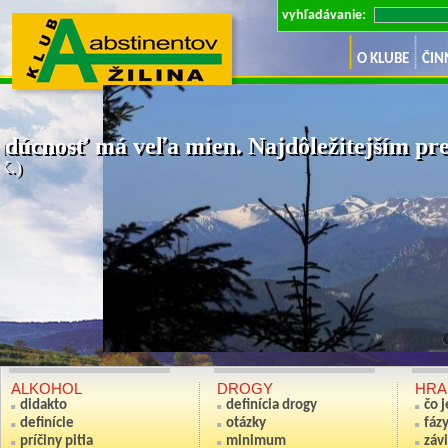
vyhľadávanie:
O KLUBE
ČIN
dúcnosť má veľa mien. Najdôležitejším pre 
K.)
Ak nie si sv
(Anton S
ALKOHOL
DROGY
HRA
didakto
definícia drogy
čo 
definície
otázky
fáz
príčiny pitia
minimum
závi