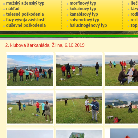
mužský a ženský typ
morfínový typ
lie
náhľad
kokainový typ
fáz
telesné poškodenia
kanabisový typ
rod
fázy vývoja závislosti
solvenciový typ
reci
duševné poškodenia
halucinogénový typ
zop
2. klubová šarkaniáda, Žilina, 6.10.2019