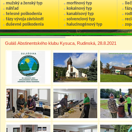
mužský a ženský typ
morfínový typ
lie
náhľad
kokainový typ
fáz
telesné poškodenia
kanabisový typ
rod
fázy vývoja závislosti
solvenciový typ
reci
duševné poškodenia
halucinogénový typ
zop
Guláš Abstinentského klubu Kysuca, Rudinská, 28.8.2021