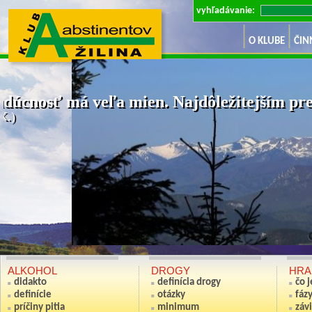
vyhľadávanie:
O KLUBE
ČIN
dúcnosť má veľa mien. Najdôležitejším pre 
K.)
Ak nie si sv
(Anton S
ALKOHOL
DROGY
HRA
didakto
definícia drogy
čo 
definície
otázky
fáz
príčiny pitia
minimum
závi