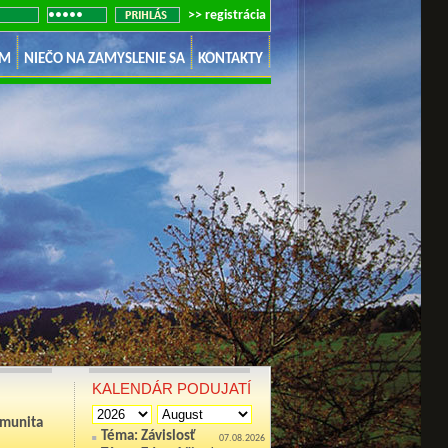
>> registrácia
UM
NIEČO NA ZAMYSLENIE SA
KONTAKTY
enou.
KALENDÁR PODUJATÍ
omunita
Téma: Závislosť
07.08.2026