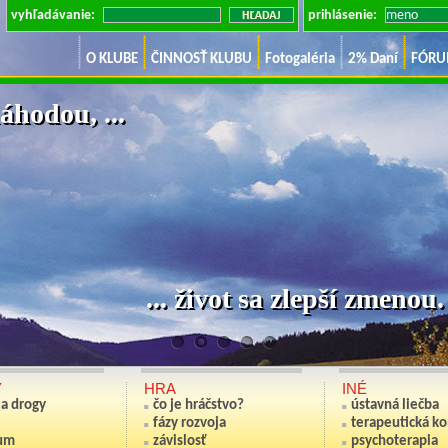
vyhľadávanie:
prihlásenie:
O KLUBE
ČINNOSŤ KLUBU
Fotogaléria
2% Daní
FÓR
áhodou, ...
... život sa zlepší zm
Y
HRA
INÉ
ia drogy
čo je hráčstvo?
ústavná liečba
fázy rozvoja
terapeutická k
um
závislosť
psychoterapia