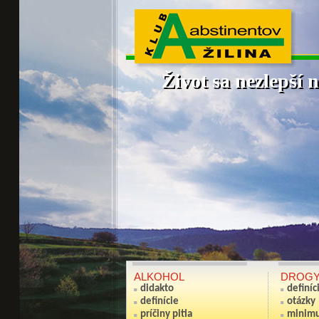
Život sa nezlepší n
ALKOHOL
DROG
didakto
definíc
definície
otázky
príčiny pitia
minim