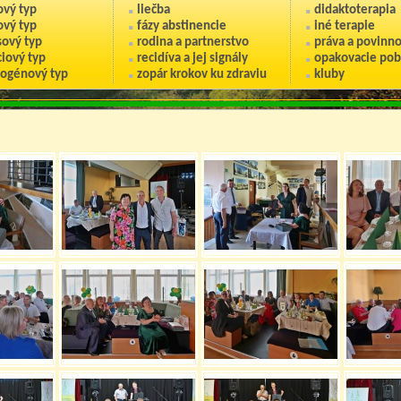
ový typ
liečba
didaktoterapia
ový typ
fázy abstinencie
iné terapie
sový typ
rodina a partnerstvo
práva a povinno
iový typ
recidíva a jej signály
opakovacie pob
nogénový typ
zopár krokov ku zdraviu
kluby