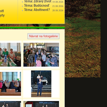
Téma: Zdravý život
14.08.2026
Téma: Budúcnosť
21.08.2026
Téma: Abstinent?
28.08.2026
sti
yty
Návrat na fotogalérie