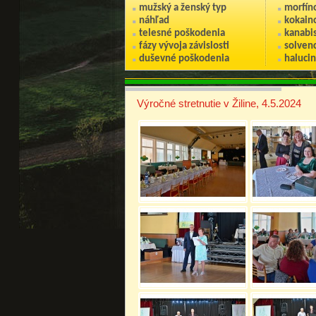
mužský a ženský typ
morfín
náhľad
kokain
telesné poškodenia
kanabi
fázy vývoja závislosti
solvenc
duševné poškodenia
haluci
Výročné stretnutie v Žiline, 4.5.2024