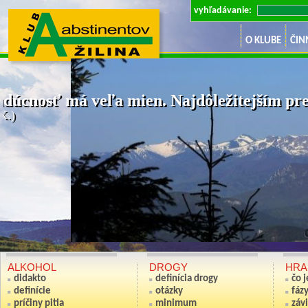
vyhľadávanie:
O KLUBE
ČIN
dúcnosť má veľa mien. Najdôležitejším pre 
K.)
Ak nie si sv
(Anton S
ALKOHOL
DROGY
HRA
didakto
definícia drogy
čo 
definície
otázky
fáz
príčiny pitia
minimum
závi