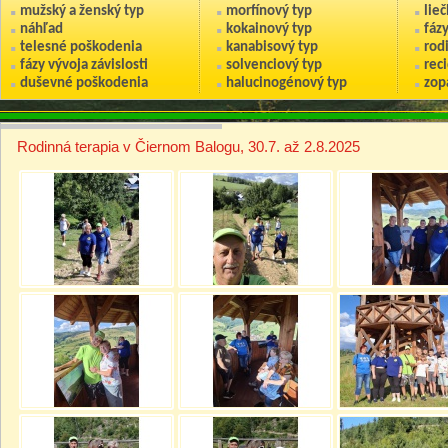
mužský a ženský typ
morfínový typ
lie
náhľad
kokainový typ
fáz
telesné poškodenia
kanabisový typ
rod
fázy vývoja závislosti
solvenciový typ
reci
duševné poškodenia
halucinogénový typ
zop
Rodinná terapia v Čiernom Balogu, 30.7. až 2.8.2025